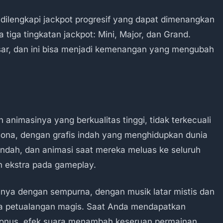
a dilengkapi jackpot progresif yang dapat dimenangkan
tiga tingkatan jackpot: Mini, Major, dan Grand.
ar, dan ini bisa menjadi kemenangan yang mengubah
 animasinya yang berkualitas tinggi, tidak terkecuali
sona, dengan grafis indah yang menghidupkan dunia
 indah, dan animasi saat mereka meluas ke seluruh
 ekstra pada gameplay.
anya dengan sempurna, dengan musik latar mistis dan
 petualangan magis. Saat Anda mendapatkan
bonus, efek suara menambah keseruan permainan