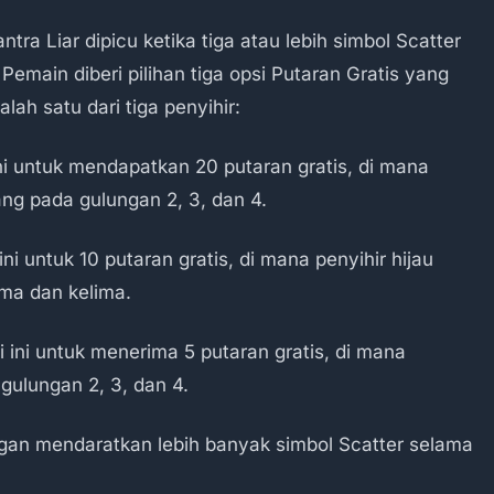
antra Liar dipicu ketika tiga atau lebih simbol Scatter
emain diberi pilihan tiga opsi Putaran Gratis yang
ah satu dari tiga penyihir:
ini untuk mendapatkan 20 putaran gratis, di mana
ng pada gulungan 2, 3, dan 4.
 ini untuk 10 putaran gratis, di mana penyihir hijau
ma dan kelima.
si ini untuk menerima 5 putaran gratis, di mana
ulungan 2, 3, dan 4.
engan mendaratkan lebih banyak simbol Scatter selama