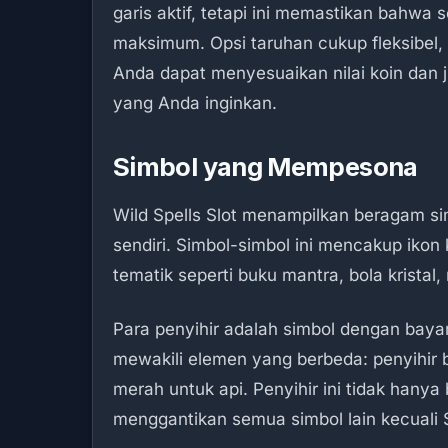
garis aktif, tetapi ini memastikan bahw
maksimum. Opsi taruhan cukup fleksibel,
Anda dapat menyesuaikan nilai koin dan 
yang Anda inginkan.
Simbol yang Mempesona
Wild Spells Slot menampilkan beragam si
sendiri. Simbol-simbol ini mencakup ikon k
tematik seperti buku mantra, bola kristal, 
Para penyihir adalah simbol dengan bayar
mewakili elemen yang berbeda: penyihir bi
merah untuk api. Penyihir ini tidak hanya
menggantikan semua simbol lain kecuali S