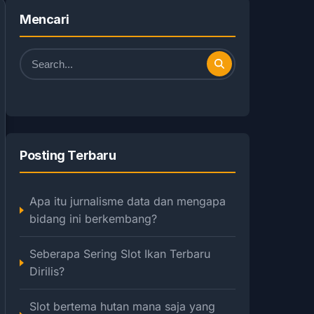
Mencari
Search
for:
Posting Terbaru
Apa itu jurnalisme data dan mengapa
bidang ini berkembang?
Seberapa Sering Slot Ikan Terbaru
Dirilis?
Slot bertema hutan mana saja yang