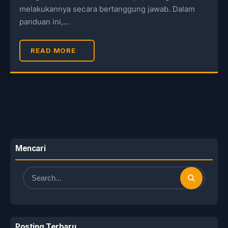
melakukannya secara bertanggung jawab. Dalam
panduan ini,…
READ MORE
Mencari
Search
for:
Posting Terbaru