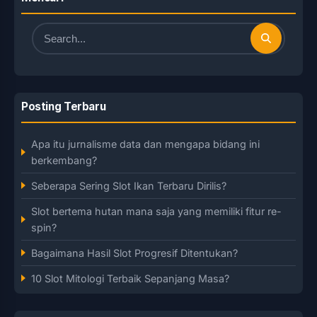
Search
for:
Posting Terbaru
Apa itu jurnalisme data dan mengapa bidang ini
berkembang?
Seberapa Sering Slot Ikan Terbaru Dirilis?
Slot bertema hutan mana saja yang memiliki fitur re-
spin?
Bagaimana Hasil Slot Progresif Ditentukan?
10 Slot Mitologi Terbaik Sepanjang Masa?