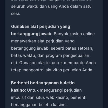
seluruh waktu dan uang Anda dalam satu
sesi.
Gunakan alat perjudian yang
bertanggung jawab:
Banyak kasino online
menawarkan alat perjudian yang
bertanggung jawab, seperti batas setoran,
batas waktu, dan program pengecualian
diri. Gunakan alat ini untuk membantu Anda
tetap mengontrol aktivitas perjudian Anda.
Berhenti berlangganan buletin
kasino:
Untuk mengurangi perjudian
impulsif dari situs web kasino, berhenti
berlangganan buletin kasino.