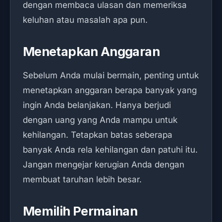
dengan membaca ulasan dan memeriksa
keluhan atau masalah apa pun.
Menetapkan Anggaran
Sebelum Anda mulai bermain, penting untuk
menetapkan anggaran berapa banyak yang
ingin Anda belanjakan. Hanya berjudi
dengan uang yang Anda mampu untuk
kehilangan. Tetapkan batas seberapa
banyak Anda rela kehilangan dan patuhi itu.
Jangan mengejar kerugian Anda dengan
membuat taruhan lebih besar.
Memilih Permainan