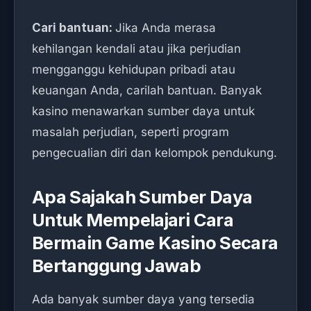
Cari bantuan:
Jika Anda merasa
kehilangan kendali atau jika perjudian
mengganggu kehidupan pribadi atau
keuangan Anda, carilah bantuan. Banyak
kasino menawarkan sumber daya untuk
masalah perjudian, seperti program
pengecualian diri dan kelompok pendukung.
Apa Sajakah Sumber Daya
Untuk Mempelajari Cara
Bermain Game Kasino Secara
Bertanggung Jawab
Ada banyak sumber daya yang tersedia