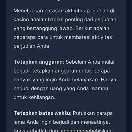
Menetapkan batasan aktivitas perjudian di
kasino adalah bagian penting dari perjudian
yang bertanggung jawab. Berikut adalah
beberapa cara untuk membatasi aktivitas
perjudian Anda
Tetapkan anggaran:
Sebelum Anda mulai
berjudi, tetapkan anggaran untuk berapa
banyak yang ingin Anda belanjakan. Hanya
berjudi dengan uang yang Anda mampu
untuk kehilangan.
Tetapkan batas waktu:
Putuskan berapa
lama Anda ingin berjudi dan menaatinya.
Beristirahatlah dan jangan menghabiskan