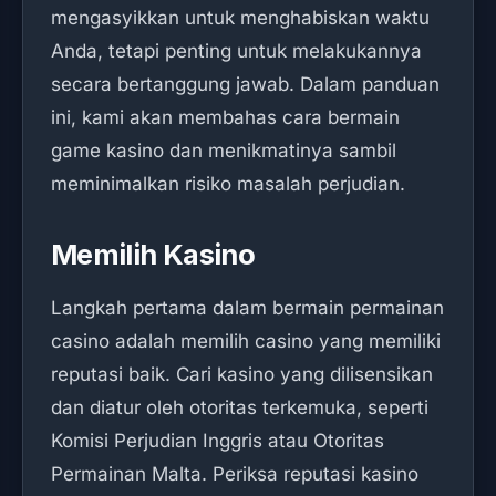
mengasyikkan untuk menghabiskan waktu
Anda, tetapi penting untuk melakukannya
secara bertanggung jawab. Dalam panduan
ini, kami akan membahas cara bermain
game kasino dan menikmatinya sambil
meminimalkan risiko masalah perjudian.
Memilih Kasino
Langkah pertama dalam bermain permainan
casino adalah memilih casino yang memiliki
reputasi baik. Cari kasino yang dilisensikan
dan diatur oleh otoritas terkemuka, seperti
Komisi Perjudian Inggris atau Otoritas
Permainan Malta. Periksa reputasi kasino