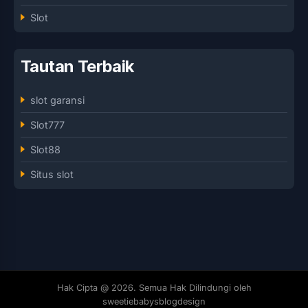
Slot
Tautan Terbaik
slot garansi
Slot777
Slot88
Situs slot
Hak Cipta @ 2026. Semua Hak Dilindungi oleh
sweetiebabysblogdesign